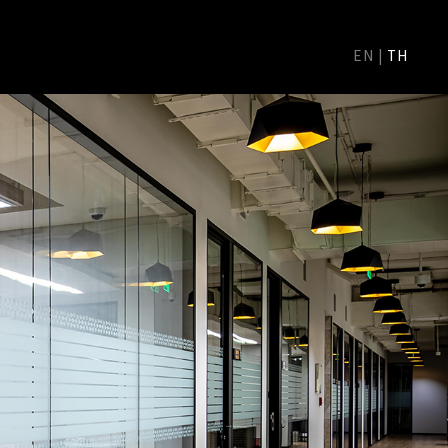
EN
|
TH