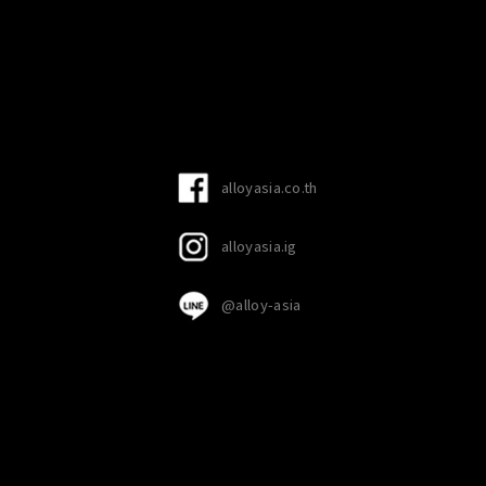
alloyasia.co.th
alloyasia.ig
@alloy-asia